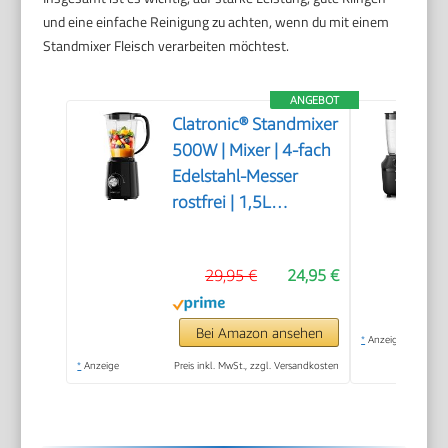
und eine einfache Reinigung zu achten, wenn du mit einem
Standmixer Fleisch verarbeiten möchtest.
ANGEBOT
Clatronic® Standmixer
500W | Mixer | 4-fach
Edelstahl-Messer
rostfrei | 1,5L
Smoothie Maker | Ice-
Crush Funktion | 3
29,95 €
24,95 €
Stufen | Turbo-
Funktion | Deckel mit
Nachfüllöffnung | UM
Bei Amazon ansehen
*
Anzeige
3845
*
Anzeige
Preis inkl. MwSt., zzgl. Versandkosten