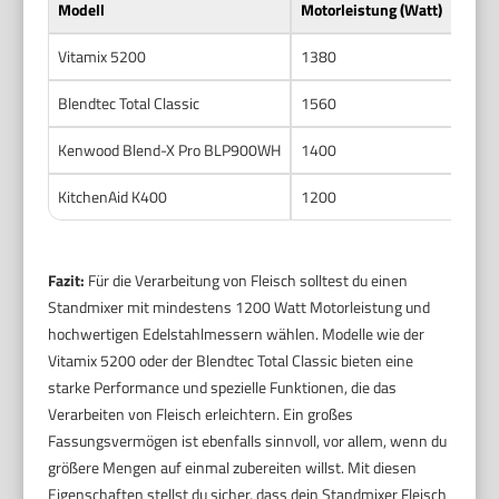
Modell
Motorleistung (Watt)
Schn
Vitamix 5200
1380
Edels
Blendtec Total Classic
1560
Edels
Kenwood Blend-X Pro BLP900WH
1400
Edels
KitchenAid K400
1200
3-Kl
Fazit:
Für die Verarbeitung von Fleisch solltest du einen
Standmixer mit mindestens 1200 Watt Motorleistung und
hochwertigen Edelstahlmessern wählen. Modelle wie der
Vitamix 5200 oder der Blendtec Total Classic bieten eine
starke Performance und spezielle Funktionen, die das
Verarbeiten von Fleisch erleichtern. Ein großes
Fassungsvermögen ist ebenfalls sinnvoll, vor allem, wenn du
größere Mengen auf einmal zubereiten willst. Mit diesen
Eigenschaften stellst du sicher, dass dein Standmixer Fleisch