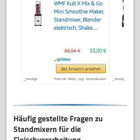
WMF Kult X Mix & Go
Mini Smoothie Maker,
Standmixer, Blender
elektrisch, Shake
Mixer 300 Watt
Leistung, Tritan-
38,94 €
33,00 €
Kunststoff Flasche
600ml,
auslaufsicherer
Bei Amazon ansehen
Schraubdeckel,
*
Anzeige
Preis inkl. MwSt., zzgl. Versandkosten
*
Anzeige
rutschfeste Füße,
Silber/Schwarz
Häufig gestellte Fragen zu
Standmixern für die
Fleischverarbeitung