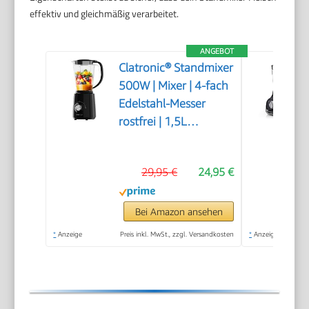
effektiv und gleichmäßig verarbeitet.
ANGEBOT
Clatronic® Standmixer
500W | Mixer | 4-fach
Edelstahl-Messer
rostfrei | 1,5L
Smoothie Maker | Ice-
Crush Funktion | 3
29,95 €
24,95 €
Stufen | Turbo-
Funktion | Deckel mit
Nachfüllöffnung | UM
Bei Amazon ansehen
3845
*
Anzeige
Preis inkl. MwSt., zzgl. Versandkosten
*
Anzeige