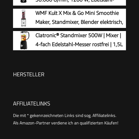
Klingen, 1,5l Kunststoff-Mixbehälter
WMF Kult X Mix & Go Mini Smoothie
(Tritan), spülmaschinenfeste Teile, Made in
Maker, Standmixer, Blender elektrisch,
Europe, VitaPower Serie 4 MMB6141B
Shake Mixer 300 Watt Leistung, Tritan-
Clatronic® Standmixer 500W | Mixer |
Kunststoff Flasche 600ml, auslaufsicherer
4-fach Edelstahl-Messer rostfrei | 1,5L
Schraubdeckel, rutschfeste Füße, Silber/Schwarz
Smoothie Maker | Ice-Crush Funktion |
3 Stufen | Turbo-Funktion | Deckel mit
Nachfüllöffnung | UM 3845
HERSTELLER
AFFILIATELINKS
Die mit * gekennzeichneten Links sind sog. Affiliatelinks.
Als Amazon-Partner verdiene ich an qualifizierten Käufen!