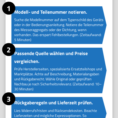
Modell- und Teilenummer notieren.
Suche die Modellnummer auf dem Typenschild des Geräts
oder in der Bedienungsanleitung. Notiere die Teilenummer
des Messeraggregats oder der Dichtung, wenn
vorhanden. Das erspart Fehlbestellungen. (Zeitaufwand:
5 Minuten)
Passende Quelle wählen und Preise
vergleichen.
Prüfe Herstellerseiten, spezialisierte Ersatzteilshops und
Marktplätze. Achte auf Beschreibung, Materialangaben
und Rückgaberecht. Wähle Original oder geprüften
Nachbau je nach Sicherheitsrelevanz. (Zeitaufwand: 10–
30 Minuten)
Rückgaberegeln und Lieferzeit prüfen.
Lies Widerrufsfristen und Rücksendekosten. Beachte
Lieferzeiten und mögliche Expressoptionen. So