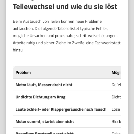
Teilewechsel und wie du sie löst
Beim Austausch von Teilen können neue Probleme
auftauchen. Die folgende Tabelle listet typische Fehler,
mögliche Ursachen und praxisnahe, schrittweise Lösungen.
Arbeite ruhig und sicher. Ziehe im Zweifel eine Fachwerkstatt
hinzu.
Problem
Mögliche Ur
Motor läuft, Messer dreht nicht
Defekte oder
Undichte Dichtung am Krug
Dichtung bes
Laute Schleif- oder Klappergeräusche nach Tausch
Lose Schraub
Motor summt, startet aber nicht
Blockierter 
Bestelltes Ersatzteil passt nicht
Falsche Teil