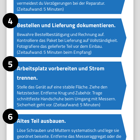
vermeidest du Verzögerungen bei der Reparatur.
(Zeitaufwand: 5 Minuten)
Bestellen und Lieferung dokumentieren.
Bewahre Bestellbestätigung und Rechnung auf.
Kontrolliere das Paket bei Lieferung auf Vollständigkeit.
Fotografiere das gelieferte Teil vor dem Einbau.
(Zeitaufwand: 5 Minuten beim Empfang)
Arbeitsplatz vorbereiten und Strom
trennen.
Stelle das Gerät auf eine stabile Fläche. Ziehe den
Netzstecker. Entferne Krug und Zubehör. Trage
schnittfeste Handschuhe beim Umgang mit Messern.
Sicherheit geht vor. (Zeitaufwand: 5 Minuten)
Altes Teil ausbauen.
Löse Schrauben und Muttern systematisch und lege sie
geordnet beiseite. Entferne das Messeraggregat oder die