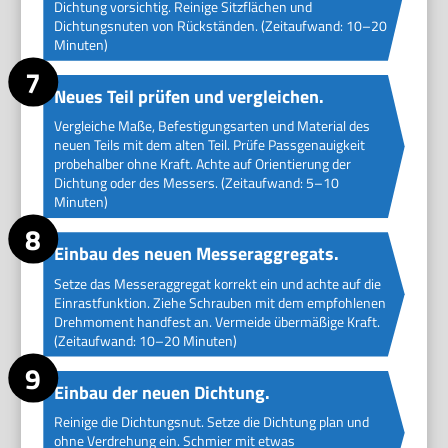
Dichtung vorsichtig. Reinige Sitzflächen und
Dichtungsnuten von Rückständen. (Zeitaufwand: 10–20
Minuten)
Neues Teil prüfen und vergleichen.
Vergleiche Maße, Befestigungsarten und Material des
neuen Teils mit dem alten Teil. Prüfe Passgenauigkeit
probehalber ohne Kraft. Achte auf Orientierung der
Dichtung oder des Messers. (Zeitaufwand: 5–10
Minuten)
Einbau des neuen Messeraggregats.
Setze das Messeraggregat korrekt ein und achte auf die
Einrastfunktion. Ziehe Schrauben mit dem empfohlenen
Drehmoment handfest an. Vermeide übermäßige Kraft.
(Zeitaufwand: 10–20 Minuten)
Einbau der neuen Dichtung.
Reinige die Dichtungsnut. Setze die Dichtung plan und
ohne Verdrehung ein. Schmier mit etwas