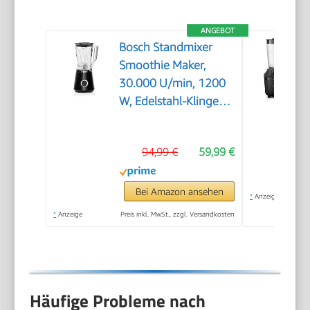
ANGEBOT
Bosch Standmixer
Smoothie Maker,
30.000 U/min, 1200
W, Edelstahl-Klingen,
1,5l Kunststoff-
Mixbehälter (Tritan),
94,99 €
59,99 €
spülmaschinenfeste
Teile, Made in Europe,
VitaPower Serie 4
Bei Amazon ansehen
*
Anzeige
MMB6141B
*
Anzeige
Preis inkl. MwSt., zzgl. Versandkosten
Häufige Probleme nach