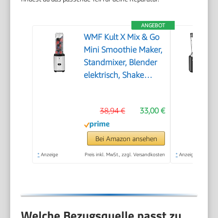
ANGEBOT
WMF Kult X Mix & Go
Mini Smoothie Maker,
Standmixer, Blender
elektrisch, Shake
Mixer 300 Watt
Leistung, Tritan-
38,94 €
33,00 €
Kunststoff Flasche
600ml,
auslaufsicherer
Bei Amazon ansehen
Schraubdeckel,
*
Anzeige
Preis inkl. MwSt., zzgl. Versandkosten
*
Anzeige
rutschfeste Füße,
Silber/Schwarz
Welche Bezugsquelle passt zu