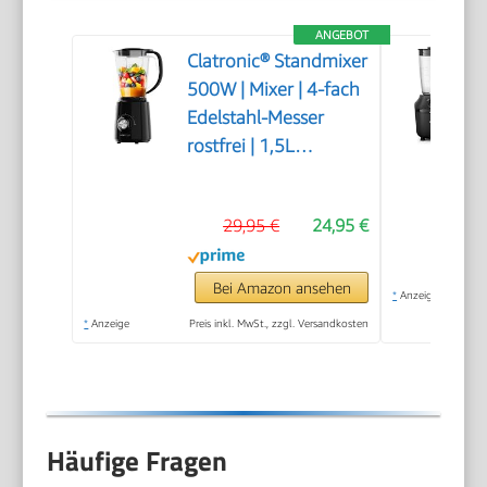
ANGEBOT
Clatronic® Standmixer
500W | Mixer | 4-fach
Edelstahl-Messer
rostfrei | 1,5L
Smoothie Maker | Ice-
Crush Funktion | 3
29,95 €
24,95 €
Stufen | Turbo-
Funktion | Deckel mit
Nachfüllöffnung | UM
Bei Amazon ansehen
*
Anzeige
3845
*
Anzeige
Preis inkl. MwSt., zzgl. Versandkosten
Häufige Fragen