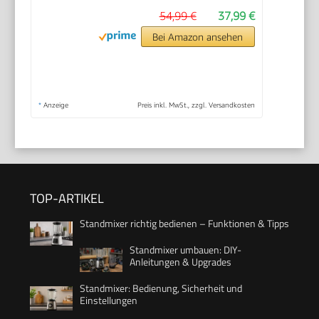
54,99 €
37,99 €
Bei Amazon ansehen
*
Anzeige
Preis inkl. MwSt., zzgl. Versandkosten
TOP-ARTIKEL
Standmixer richtig bedienen – Funktionen & Tipps
Standmixer umbauen: DIY-
Anleitungen & Upgrades
Standmixer: Bedienung, Sicherheit und
Einstellungen