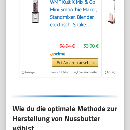
WMF Kult X Mix & Go
Mini Smoothie Maker,
Standmixer, Blender
elektrisch, Shake
Mixer 300 Watt
Leistung, Tritan-
38,94 €
33,00 €
Kunststoff Flasche
600ml,
auslaufsicherer
Bei Amazon ansehen
Schraubdeckel,
*
Anzeige
Preis inkl. MwSt., zzgl. Versandkosten
*
Anzeige
rutschfeste Füße,
Silber/Schwarz
Wie du die optimale Methode zur
Herstellung von Nussbutter
wählst