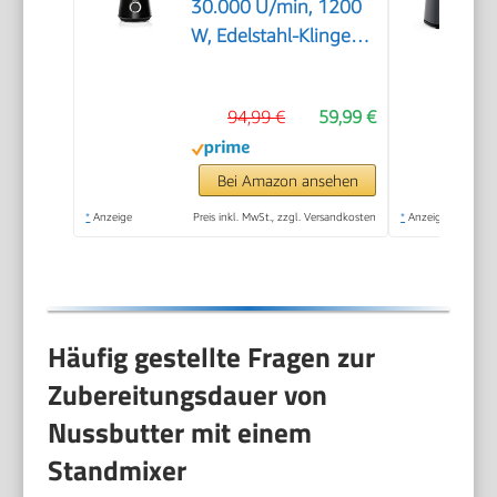
30.000 U/min, 1200
W, Edelstahl-Klingen,
1,5l Kunststoff-
Mixbehälter (Tritan),
94,99 €
59,99 €
spülmaschinenfeste
Teile, Made in Europe,
VitaPower Serie 4
Bei Amazon ansehen
MMB6141B
*
Anzeige
Preis inkl. MwSt., zzgl. Versandkosten
*
Anzeige
Häufig gestellte Fragen zur
Zubereitungsdauer von
Nussbutter mit einem
Standmixer