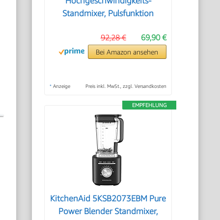
Hochgeschwindigkeits-
Standmixer, Pulsfunktion
92,28 €
69,90 €
Bei Amazon ansehen
*
Anzeige
Preis inkl. MwSt., zzgl. Versandkosten
EMPFEHLUNG
KitchenAid 5KSB2073EBM Pure
Power Blender Standmixer,