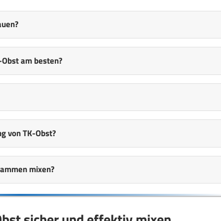
auen?
-Obst am besten?
ng von TK-Obst?
usammen mixen?
Obst sicher und effektiv mixen