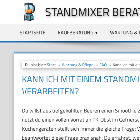
Zum
STANDMIXER BERA
Inhalt
springen
STARTSEITE
KAUFBERATUNG
WARTUNG & 
Du bist hier:
Start
→
Wartung & Pflege
→
FAQ
→ Kann ich mit ei
KANN ICH MIT EINEM STANDM
VERARBEITEN?
Du willst aus tiefgekühlten Beeren einen Smoothie za
nutzt du einen vollen Vorrat an TK-Obst im Gefriers
Küchengeräten stellt sich immer die gleiche Frage: 
beantwortet diese Frage praxisnah. Du erfährst, wel