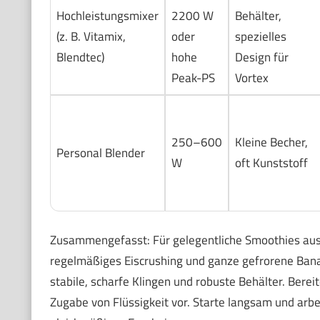
Hochleistungsmixer
2200 W
Behälter,
(z. B. Vitamix,
oder
spezielles
Blendtec)
hohe
Design für
Peak-PS
Vortex
250–600
Kleine Becher,
Personal Blender
W
oft Kunststoff
Zusammengefasst: Für gelegentliche Smoothies aus T
regelmäßiges Eiscrushing und ganze gefrorene Bana
stabile, scharfe Klingen und robuste Behälter. Berei
Zugabe von Flüssigkeit vor. Starte langsam und arbe