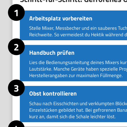
Arbeitsplatz vorbereiten
Stelle Mixer, Messbecher und ein sauberes Tuch 
Reichweite. So vermeidest du Hektik während d
Handbuch prüfen
Lies die Bedienungsanleitung deines Mixers ku
Lautstärke. Manche Geräte haben spezielle Pro
Herstellerangaben zur maximalen Füllmenge.
Obst kontrollieren
Schau nach Eisschichten und verklumpten Blöcken
Einzelstücken gebildet hat. Bei gefrorenen Bana
kurz an, damit sich die Schale leichter löst.